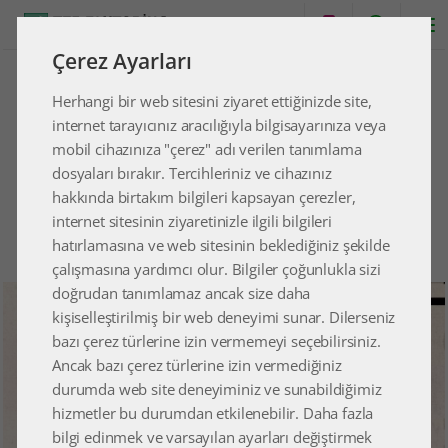
Çerez Ayarları
GERİ
Herhangi bir web sitesini ziyaret ettiğinizde site,
internet tarayıcınız aracılığıyla bilgisayarınıza veya
YENILIKÇI ÇÖZÜM VE HIZMETLER
mobil cihazınıza "çerez" adı verilen tanımlama
dosyaları bırakır. Tercihleriniz ve cihazınız
SUNMAYA DEVAM EDECEĞIZ
hakkında birtakım bilgileri kapsayan çerezler,
internet sitesinin ziyaretinizle ilgili bilgileri
25.07.2025
hatırlamasına ve web sitesinin beklediğiniz şekilde
çalışmasına yardımcı olur. Bilgiler çoğunlukla sizi
doğrudan tanımlamaz ancak size daha
kişiselleştirilmiş bir web deneyimi sunar. Dilerseniz
bazı çerez türlerine izin vermemeyi seçebilirsiniz.
Ancak bazı çerez türlerine izin vermediğiniz
durumda web site deneyiminiz ve sunabildiğimiz
hizmetler bu durumdan etkilenebilir. Daha fazla
bilgi edinmek ve varsayılan ayarları değiştirmek