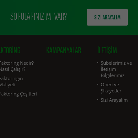
SORULARINIZ MI VAR?
SİZİ ARAYALIM
AKTORING
KAMPANYALAR
İLETIŞIM
Faktoring Nedir?
Şubelerimiz ve
Nasıl Çalışır?
İletişim
Bilgilerimiz
Faktoringin
Maliyeti
Öneri ve
Şikayetler
Faktoring Çeşitleri
Sizi Arayalım