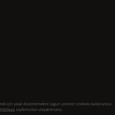
rmek için yasal düzenlemelere uygun çerezler (cookies) kullanıyoruz.
ır.
Bilgi Toplumu Hizmetleri
Gizlilik Politikası
Kişisel Verileri Koruma P
Politikası
sayfamızdan ulaşabilirsiniz.