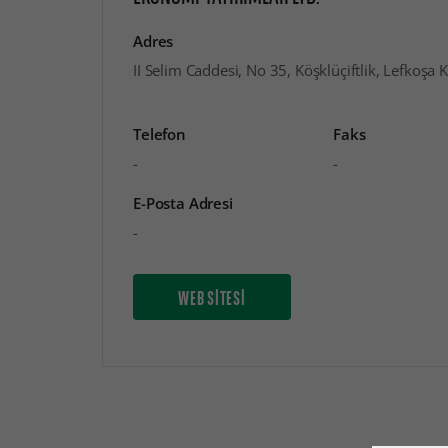
Adres
II Selim Caddesi, No 35, Köşklüçiftlik, Lefkoşa 
Telefon
Faks
-
-
E-Posta Adresi
-
WEB SİTESİ