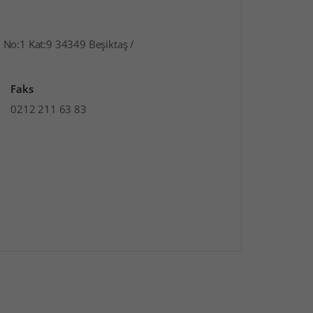
 No:1 Kat:9 34349 Beşiktaş /
Faks
0212 211 63 83