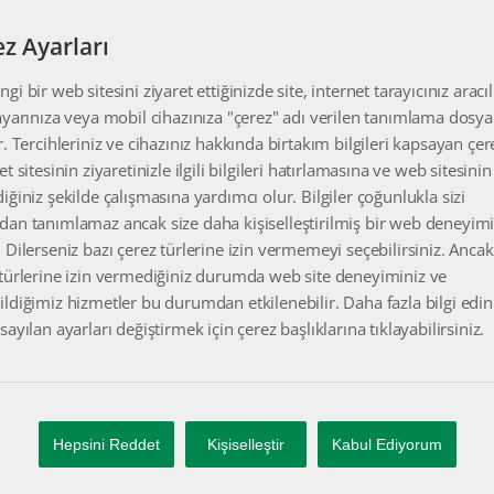
z Ayarları
gi bir web sitesini ziyaret ettiğinizde site, internet tarayıcınız aracıl
ayarınıza veya mobil cihazınıza "çerez" adı verilen tanımlama dosya
#OlduBilin
r. Tercihleriniz ve cihazınız hakkında birtakım bilgileri kapsayan çer
et sitesinin ziyaretinizle ilgili bilgileri hatırlamasına ve web sitesinin
iğiniz şekilde çalışmasına yardımcı olur. Bilgiler çoğunlukla sizi
İŞLEMLERİNİZİ BAŞLATMAK İÇİN
dan tanımlamaz ancak size daha kişiselleştirilmiş bir web deneyim
dilediğiniz yerden faktoring başvurusu yapmanız yeterli.
 Dilerseniz bazı çerez türlerine izin vermemeyi seçebilirsiniz. Ancak
 türlerine izin vermediğiniz durumda web site deneyiminiz ve
ldiğimiz hizmetler bu durumdan etkilenebilir. Daha fazla bilgi ed
L UYGULAMA
sayılan ayarları değiştirmek için çerez başlıklarına tıklayabilirsiniz.
ğiniz yerden online faktoring başvurusu yaparak nakde ulaşmanın 
 yolunu öğrenin.
Hepsini Reddet
Kişiselleştir
Kabul Ediyorum
 BAŞVUR