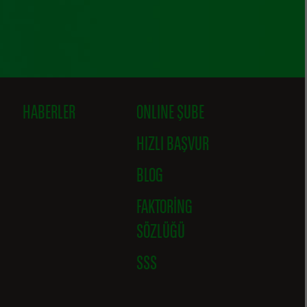
HABERLER
ONLINE ŞUBE
HIZLI BAŞVUR
BLOG
FAKTORING
SÖZLÜĞÜ
SSS