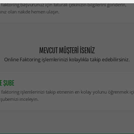
faktoring başvurunuz için faturalı çekinizin bilgilerini gönderin,
cınız olan nakde hemen ulaşın.
MEVCUT MÜŞTERİ İSENİZ
Online Faktoring işlemlerinizi kolaylıkla takip edebilirsiniz.
E ŞUBE
 faktoring işlemlerinizi takip etmenin en kolay yolunu öğrenmek iç
 şubemizi inceleyin.