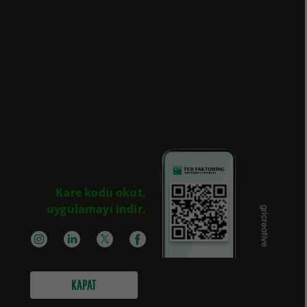
Kare kodu okut,
uygulamayı indir.
Sizi Arayalım
KAPAT
olitikası
Güvenlik
Çerez Politikası