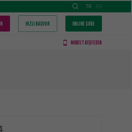
TR
EN
İN
HIZLI BAŞVUR
ONLINE ŞUBE
MOBİL’İ KEŞFEDİN
Ş.