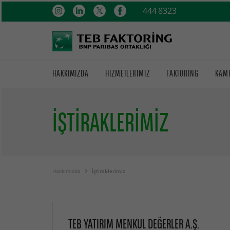
444 8323
HAKKIMIZDA
HIZMETLERIMIZ
FAKTORING
KAM
İŞTIRAKLERIMIZ
Hakkımızda
İştiraklerimiz
TEB YATIRIM MENKUL DEĞERLER A.Ş.