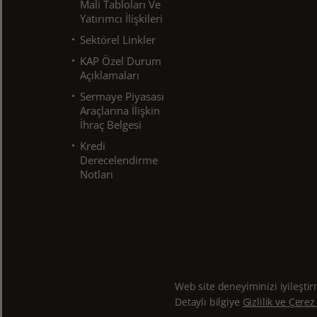
Mali Tabloları Ve
Yatırımcı İlişkileri
Sektörel Linkler
KAP Özel Durum
Açıklamaları
Sermaye Piyasası
Araçlarına İlişkin
İhraç Belgesi
Kredi
Derecelendirme
Notları
Web site deneyiminizi iyileşti
© TEB Faktoring 2022. Tüm Hakları Saklıd
Detaylı bilgiye
Gizlilik ve Çerez 