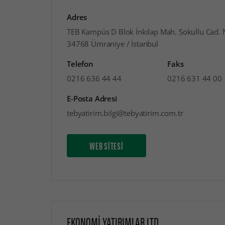
Adres
TEB Kampüs D Blok İnkılap Mah. Sokullu Cad. 
34768 Ümraniye / İstanbul
Telefon
Faks
0216 636 44 44
0216 631 44 00
E-Posta Adresi
tebyatirim.bilgi@tebyatirim.com.tr
WEB SİTESİ
EKONOMİ YATIRIMLAR LTD.