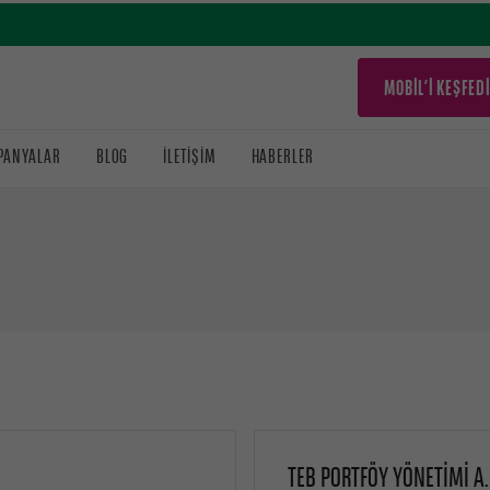
MOBİL’İ KEŞFED
PANYALAR
BLOG
İLETIŞIM
HABERLER
TEB PORTFÖY YÖNETİMİ A.