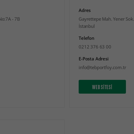
Adres
No:7A - 7B
Gayrettepe Mah. Yener Sok.
İstanbul
Telefon
0212 376 63 00
E-Posta Adresi
info@tebportfoy.com.tr
WEB SİTESİ