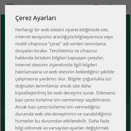
Çerez Ayarları
TEB Faktoring Tedarikçi
Herhangi bir web sitesini ziyaret ettiğinizde site,
internet tarayıcınız aracılığıyla bilgisayarınıza veya
Finansmanı ile Finansmana
mobil cihazınıza "çerez" adı verilen tanımlama
dosyaları bırakır. Tercihleriniz ve cihazınız
Hızlı ve Kolay Erişim.
hakkında birtakım bilgileri kapsayan çerezler,
internet sitesinin ziyaretinizle ilgili bilgileri
hatırlamasına ve web sitesinin beklediğiniz şekilde
TIKLAYINIZ
çalışmasına yardımcı olur. Bilgiler çoğunlukla sizi
doğrudan tanımlamaz ancak size daha
kişiselleştirilmiş bir web deneyimi sunar. Dilerseniz
bazı çerez türlerine izin vermemeyi seçebilirsiniz.
Ancak bazı çerez türlerine izin vermediğiniz
durumda web site deneyiminiz ve sunabildiğimiz
hizmetler bu durumdan etkilenebilir. Daha fazla
bilgi edinmek ve varsayılan ayarları değiştirmek