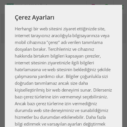
Çerez Ayarları
SIKÇA SORULAN SORULAR
Herhangi bir web sitesini ziyaret ettiğinizde site,
internet tarayıcınız aracılığıyla bilgisayarınıza veya
mobil cihazınıza "çerez" adı verilen tanımlama
dosyaları bırakır. Tercihleriniz ve cihazınız
hakkında birtakım bilgileri kapsayan çerezler,
internet sitesinin ziyaretinizle ilgili bilgileri
Kategori Seçiniz
hatırlamasına ve web sitesinin beklediğiniz şekilde
çalışmasına yardımcı olur. Bilgiler çoğunlukla sizi
doğrudan tanımlamaz ancak size daha
kişiselleştirilmiş bir web deneyimi sunar. Dilerseniz
bazı çerez türlerine izin vermemeyi seçebilirsiniz.
NEDEN TEB FAKTORİNG’İ TERCİH ETMELİYİM?
Ancak bazı çerez türlerine izin vermediğiniz
1997 yılında, Türk Ekonomi Bankası’nın bir iştiraki olarak
durumda web site deneyiminiz ve sunabildiğimiz
kurulan TEB Faktoring, Türkiye’de Faktoring sektörünün
hizmetler bu durumdan etkilenebilir. Daha fazla
öncü kuruluşlarındandır. Dünyanın en büyük uluslararası
bilgi edinmek ve varsayılan ayarları değiştirmek